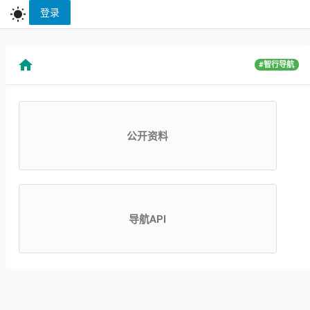
wb_sunny
登录
home
#智行导航
公开资料
导航API