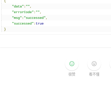
{
"data"
:
""
,
"errorCode"
:
""
,
"msg"
:
"successed"
,
"successed"
:
true
}
sentiment_satisfied
sentiment_very_dissatisfied
很赞
看不懂