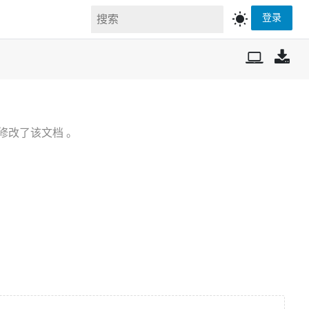
wb_sunny
登录
修改了该文档 。