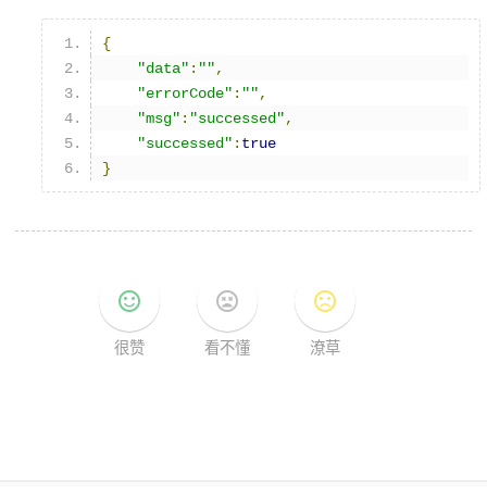
{
"data"
:
""
,
"errorCode"
:
""
,
"msg"
:
"successed"
,
"successed"
:
true
}
sentiment_satisfied
sentiment_very_dissatisfied
sentiment_dissatisfied
很赞
看不懂
潦草