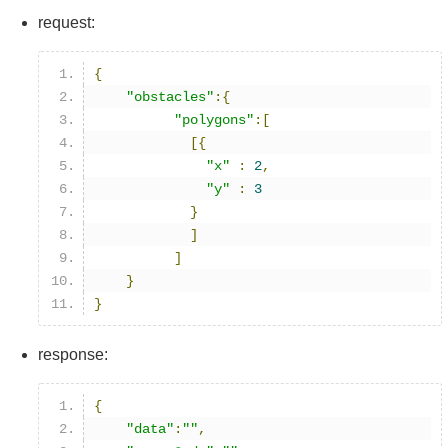
request:
{
"obstacles"
:{
"polygons"
:[
[{
"x"
:
2
,
"y"
:
3
}
]
]
}
}
response:
{
"data"
:
""
,