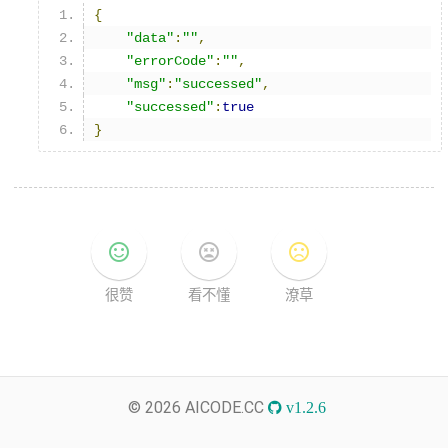
{
"data"
:
""
,
"errorCode"
:
""
,
"msg"
:
"successed"
,
"successed"
:
true
}
sentiment_satisfied
sentiment_very_dissatisfied
sentiment_dissatisfied
很赞
看不懂
潦草
© 2026 AICODE.CC
v1.2.6