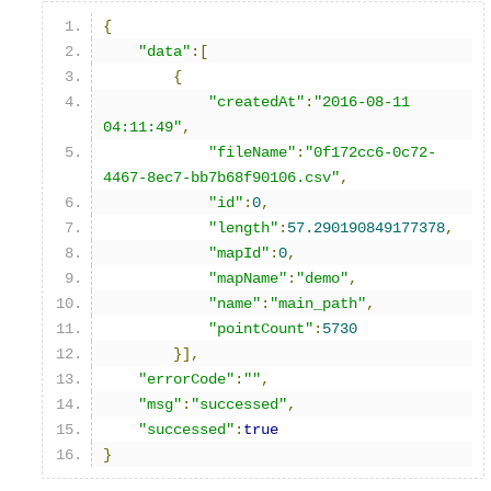
{
"data"
:[
{
"createdAt"
:
"2016-08-11 
04:11:49"
,
"fileName"
:
"0f172cc6-0c72-
4467-8ec7-bb7b68f90106.csv"
,
"id"
:
0
,
"length"
:
57.290190849177378
,
"mapId"
:
0
,
"mapName"
:
"demo"
,
"name"
:
"main_path"
,
"pointCount"
:
5730
}],
"errorCode"
:
""
,
"msg"
:
"successed"
,
"successed"
:
true
}