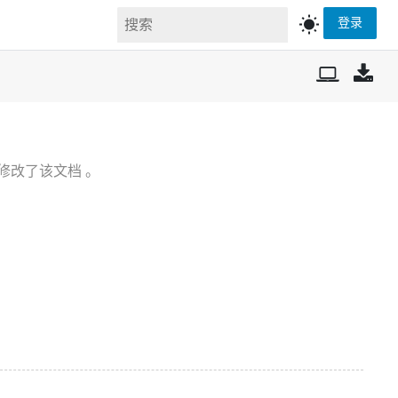
wb_sunny
登录
修改了该文档 。