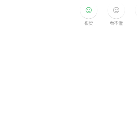
sentiment_satisfied
sentiment_very_dissatisfied
很赞
看不懂